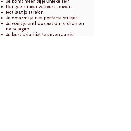
Je komt meer bij je unieke zelf
Het geeft meer zelfvertrouwen
Het laat je stralen
Je omarmt je niet perfecte stukjes
Je voelt je enthousiast om je dromen
na te jagen
Je leert prioritiet te geven aan je
fysieke en mentale behoeften
Je wordt weer onvoorwaardelijk fan
van jezelf
Een heerlijke boost met inspiratie en
frisse energie
Een prachtig journal om dagelijks met
positieve uitspraken je zelfbeeld te
transformeren. Je ontdekt je unieke
sterke punten en je omarmt zelfliefde
en acceptatie. Schrijf je gedachten,
successen en groei op, terwijl je straalt
als nooit tevoren.
Elke verandering begint bij
bewustwording en bij het nemen